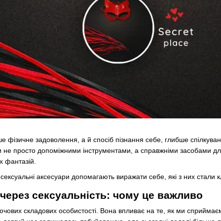
е фізичне задоволення, а й спосіб пізнання себе, глибше спілкува
ли не просто допоміжними інструментами, а справжніми засобами 
их фантазій.
к сексуальні аксесуари допомагають виражати себе, які з них стали к
ерез сексуальність: чому це важливо
ючових складових особистості. Вона впливає на те, як ми сприймаєм