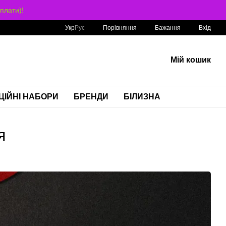
плати)!
Порівняння
Укр
Рус
Бажання
Вхід
Мій кошик
ЦІЙНІ НАБОРИ
БРЕНДИ
БІЛИЗНА
я