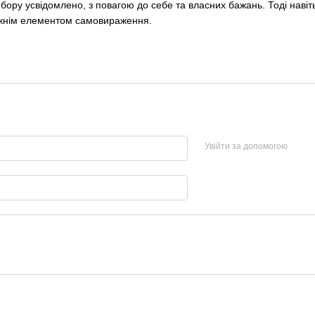
бору усвідомлено, з повагою до себе та власних бажань. Тоді наві
вжнім елементом самовираження.
Увійти за допомогою