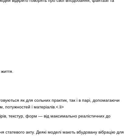
юдей відкрито говорять про свої вподобання, фантазії та
 життя.
вуються як для сольних практик, так і в парі, допомагаючи
, потужностей і матеріалів.<.li>
ірів, текстур, форм — від максимально реалістичних до
я статевого акту. Деякі моделі мають вбудовану вібрацію для