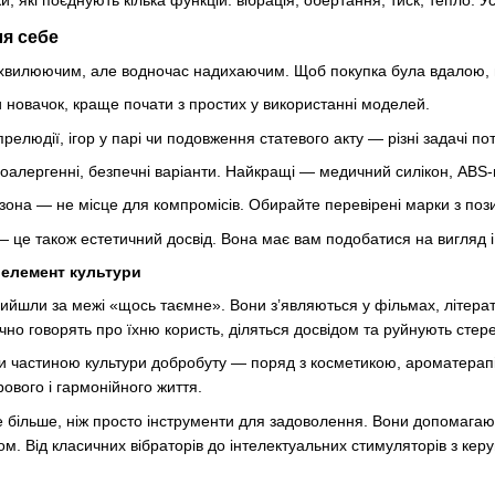
ля себе
вилюючим, але водночас надихаючим. Щоб покупка була вдалою, ва
и новачок, краще почати з простих у використанні моделей.
прелюдії, ігор у парі чи подовження статевого акту — різні задачі п
оалергенні, безпечні варіанти. Найкращі — медичний силікон, ABS-
а зона — не місце для компромісів. Обирайте перевірені марки з поз
— це також естетичний досвід. Вона має вам подобатися на вигляд і
 елемент культури
вийшли за межі «щось таємне». Вони з’являються у фільмах, літерату
чно говорять про їхню користь, діляться досвідом та руйнують стер
 частиною культури добробуту — поряд з косметикою, ароматерапією,
ового і гармонійного життя.
 більше, ніж просто інструменти для задоволення. Вони допомагают
нером. Від класичних вібраторів до інтелектуальних стимуляторів з 