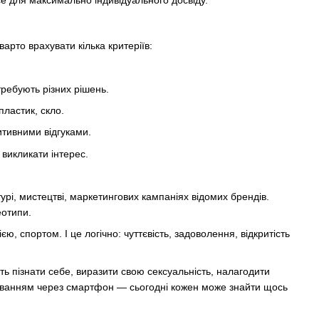
рто врахувати кілька критеріїв:
отребують різних рішень.
пластик, скло.
итивними відгуками.
 викликати інтерес.
рі, мистецтві, маркетингових кампаніях відомих брендів.
еотипи.
 спортом. І це логічно: чуттєвість, задоволення, відкритість
ь пізнати себе, виразити свою сексуальність, налагодити
керуванням через смартфон — сьогодні кожен може знайти щось