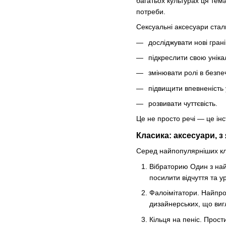
багатьох культурах ця тем
потреби.
Сексуальні аксесуари стал
досліджувати нові гран
підкреслити свою уніка
змінювати ролі в безп
підвищити впевненість у
розвивати чуттєвість.
Це не просто речі — це ін
Класика: аксесуари, з
Серед найпопулярніших кла
Вібраторию Один з най
посилити відчуття та у
Фалоімітатори. Найпро
дизайнерських, що виг
Кільця на пеніс. Прос