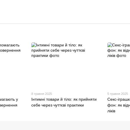
8 травня 2025
5 травня 2025
магають у
Інтимні товари й тіло: як прийняти
Секс-іграш
овернення
себе через чуттєві практики
фон: як від
ліків