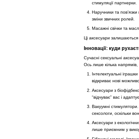
стимуляції партнерки.
Наручники та пов’язки 
зміни звичних ролей.
Масажні свічки та масл
Ці аксесуари залишаються о
Інновації: куди рухає
Сучасні сексуальні аксесуа
Ось лише кілька напрямів, 
Інтелектуальні іграшки
відкриває нові можливо
Аксесуари з біофідбеко
“відчуває” вас і адапту
Вакуумні стимулятори.
сексологи, оскільки во
Аксесуари з екологічн
лише приємним у викор
Гібридні моделі. Іграш