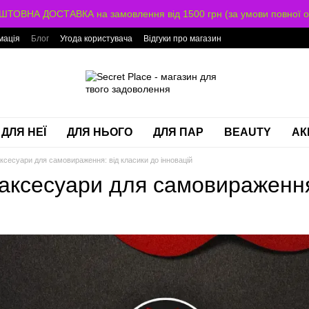
ТОВНА ДОСТАВКА на замовлення від 1500 грн (за умови повної о
мація
Блог
Угода користувача
Відгуки про магазин
ДЛЯ НЕЇ
ДЛЯ НЬОГО
ДЛЯ ПАР
BEAUTY
АК
ксесуари для самовираження: від класики до інновацій
 аксесуари для самовираженн