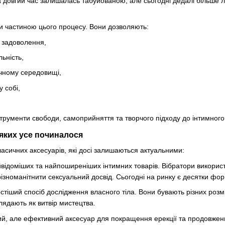
а довгий час залишалась табуйованою, але сьогодні дедалі більше л
и частиною цього процесу. Вони дозволяють:
і задоволення,
льність,
ечному середовищі,
 собі,
струменти свободи, самоприйняття та творчого підходу до інтимного
 яких усе починалося
сичних аксесуарів, які досі залишаються актуальними:
відоміших та найпоширеніших інтимних товарів. Вібратори використо
різноманітнити сексуальний досвід. Сьогодні на ринку є десятки форм
стіший спосіб дослідження власного тіла. Вони бувають різних розм
лядають як витвір мистецтва.
тий, але ефективний аксесуар для покращення ерекції та продовженн