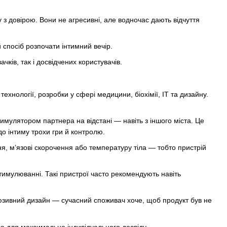
у з довірою. Вони не агресивні, але водночас дають відчуття
 спосіб розпочати інтимний вечір.
ків, так і досвідчених користувачів.
ехнології, розробки у сфері медицини, біохімії, ІТ та дизайну.
имулятором партнера на відстані — навіть з іншого міста. Це
до інтиму трохи гри й контролю.
ня, м’язові скорочення або температуру тіла — тобто пристрій
имулюванні. Такі пристрої часто рекомендують навіть
клюзивний дизайн — сучасний споживач хоче, щоб продукт був не
Усе для максимально індивідуального досвіду.