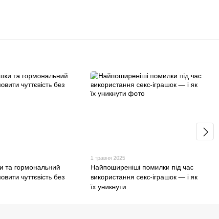
1 травня 2025
ки та гормональний
Найпоширеніші помилки під час
новити чуттєвість без
використання секс-іграшок — і як
їх уникнути