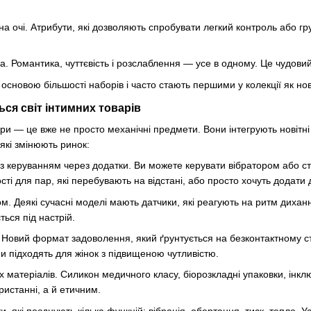
на очі. Атрибути, які дозволяють спробувати легкий контроль або гр
а. Романтика, чуттєвість і розслаблення — усе в одному. Це чудовий
сновою більшості наборів і часто стають першими у колекції як новач
ться світ інтимних товарів
ри — це вже не просто механічні предмети. Вони інтегрують новітні т
які змінюють ринок:
 з керуванням через додатки. Ви можете керувати вібратором або ст
сті для пар, які перебувають на відстані, або просто хочуть додати 
м. Деякі сучасні моделі мають датчики, які реагують на ритм дихан
ється під настрій.
 Новий формат задоволення, який ґрунтується на безконтактному ст
ни підходять для жінок з підвищеною чутливістю.
их матеріалів. Силикон медичного класу, біорозкладні упаковки, ін
истанні, а й етичним.
ки, які поєднують кілька функцій: вібрація, обертання, тиск, тепло. 