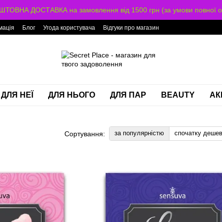
ТОВНА ДОСТАВКА на замовлення від 1500 грн (за умови повної о
мація
Блог
Угода користувача
Відгуки про магазин
ДЛЯ НЕЇ
ДЛЯ НЬОГО
ДЛЯ ПАР
BEAUTY
АК
за популярністю
спочатку деше
Сортування: