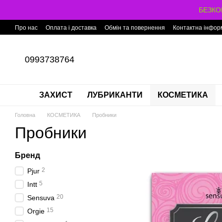
Перейти до основного контенту
БЕЗКОШ
Про нас
Оплата і доставка
Обмін та повернення
Контактна інфор
0993738764
ЗАХИСТ
ЛУБРИКАНТИ
КОСМЕТИКА
Головна
КОСМЕТИКА
Пробники
Пробники
Бренд
2
Pjur
5
Intt
20
Sensuva
15
Orgie