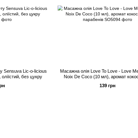
 Sensuva Lic-o-licious
Масажна олія Love To Love - Love Me
, оліїстий, без цукру
Noix De Coco (10 мл), аромат коко
парабенів
грн
139 грн