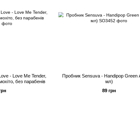
ove - Love Me Tender,
Пробник Sensuva - Handipop Green A
 мохіто, без парабенів
мл)
грн
89 грн