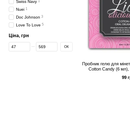
1
Swiss Navy
1
Nuei
3
Doc Johnson
5
Love To Love
Ціна, грн
Від Ціна, грн
До Ціна, грн
ОК
Пробник гелю для мінету
Cotton Candy (6 мл),
99 