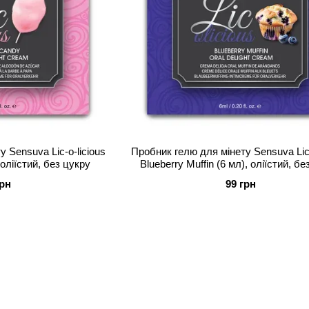
 Sensuva Lic-o-licious
Пробник гелю для мінету Sensuva Lic-
 оліїстий, без цукру
Blueberry Muffin (6 мл), оліїстий, б
грн
99 грн