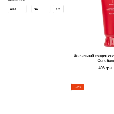
Від Ціна, грн
До Ціна, грн
ОК
Живильний кондиціоне
Condition
403 грн
−15%