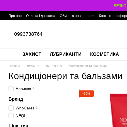
Перейти до основного контенту
БЕЗКОШ
Про нас
Оплата і доставка
Обмін та повернення
Контактна інфор
0993738764
ЗАХИСТ
ЛУБРИКАНТИ
КОСМЕТИКА
Головна
BEAUTY
ВОЛОССЯ
Кондиціонери та бальзами
Кондиціонери та бальзами
1
Новинка
−30%
Бренд
1
WhoCares
3
NEQI
Ціна, грн