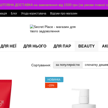
ТОВНА ДОСТАВКА на замовлення від 1500 грн (за умови повної о
мація
Блог
Угода користувача
Відгуки про магазин
ДЛЯ НЕЇ
ДЛЯ НЬОГО
ДЛЯ ПАР
BEAUTY
АК
за популярністю
спочатку деше
Сортування:
НОВИНКА
−15%