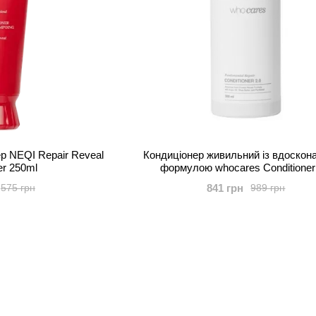
р NEQI Repair Reveal
Кондиціонер живильний із вдоско
er 250ml
формулою whocares Conditioner
Fundamental Repair 300 ml
841 грн
575 грн
989 грн