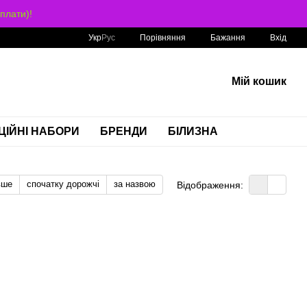
плати)!
Порівняння
Укр
Рус
Бажання
Вхід
Мій кошик
ЦІЙНІ НАБОРИ
БРЕНДИ
БІЛИЗНА
вше
спочатку дорожчі
за назвою
Відображення: