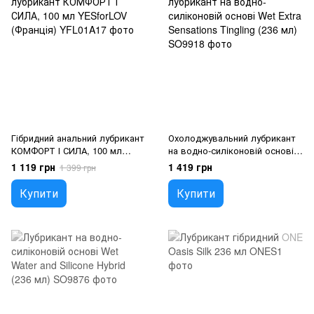
Гібридний анальний лубрикант
Охолоджувальний лубрикант
КОМФОРТ І СИЛА, 100 мл
на водно-силіконовій основі
YESforLOV (Франція)
Wet Extra Sensations Tingling
1 119 грн
1 419 грн
1 399 грн
(236 мл)
Купити
Купити