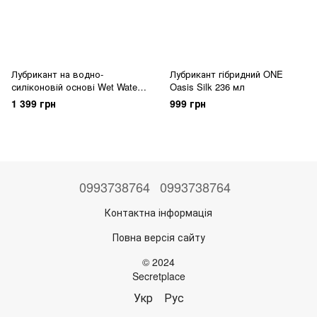
Лубрикант на водно-
Лубрикант гібридний ONE
силіконовій основі Wet Water
Oasis Silk 236 мл
and Silicone Hybrid (236 мл)
1 399 грн
999 грн
0993738764
0993738764
Контактна інформація
Повна версія сайту
© 2024
Secretplace
Укр
Рус