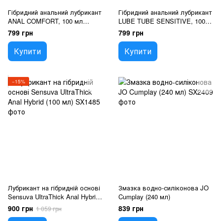
Гібридний анальний лубрикант
Гібридний анальний лубрикант
ANAL COMFORT, 100 мл
LUBE TUBE SENSITIVE, 100
ORGIE (Бразилія-Португалія)
мл ORGIE (Бразилія-
799 грн
799 грн
Португалія)
Купити
Купити
−15%
Лубрикант на гібридній основі
Змазка водно-силіконова JO
Sensuva UltraThick Anal Hybrid
Cumplay (240 мл)
(100 мл)
900 грн
839 грн
1 059 грн