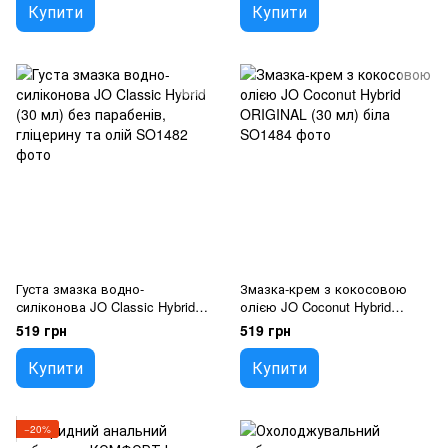
Купити
Купити
Густа змазка водно-
Змазка-крем з кокосовою
силіконова JO Classic Hybrid
олією JO Coconut Hybrid
(30 мл) без парабенів,
ORIGINAL (30 мл) біла
519 грн
519 грн
гліцерину та олій
Купити
Купити
−20%