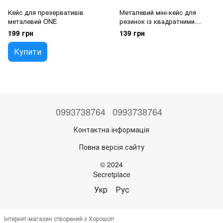
Кейс для презервативів
Металевий міні-кейс для
металевий ONE
резинок із квадратними
шарнірами
199 грн
139 грн
Купити
0993738764
0993738764
Контактна інформація
Повна версія сайту
© 2024
Secretplace
Укр
Рус
Інтернет-магазин створений з Хорошоп