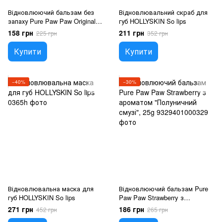
Відновлюючий бальзам без
Відновлювальний скраб для
запаху Pure Paw Paw Original,
губ HOLLYSKIN So lips
15g
158 грн
211 грн
225 грн
352 грн
Купити
Купити
−40%
−30%
Відновлювальна маска для
Відновлюючий бальзам Pure
губ HOLLYSKIN So lips
Paw Paw Strawberry з
ароматом "Полуничний смузі",
271 грн
186 грн
452 грн
265 грн
25g