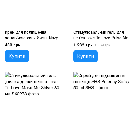
Крем для поліпшення
Стимулювальний гель для
чоловічою сили Swiss Navy
пеніса Love To Love Pulse Me
Max Size Cream 10 мл
Down 30 мл
439 грн
1 232 грн
1 369 грн
Купити
Купити