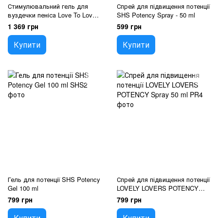
Стимулювальний гель для
Спрей для підвищення потенції
вуздечки пеніса Love To Love
SHS Potency Spray - 50 ml
Make Me Shiver 30 мл
1 369 грн
599 грн
Купити
Купити
Гель для потенції SHS Potency
Спрей для підвищення потенції
Gel 100 ml
LOVELY LOVERS POTENCY
Spray 50 ml
799 грн
799 грн
Купити
Купити