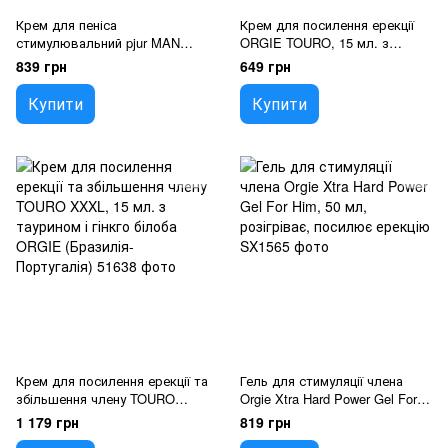
Крем для пеніса
Крем для посилення ерекції
стимулювальний pjur MAN
ORGIE TOURO, 15 мл. з
Xtend Cream 50 ml, з
таурином і гінкго білоба
839 грн
649 грн
екстрактом гінкго та
женьшеню
Купити
Купити
Крем для посилення ерекції та
Гель для стимуляції члена
збільшення члену TOURO
Orgie Xtra Hard Power Gel For
XXXL, 15 мл. з таурином і
Him, 50 мл, розігріває,
1 179 грн
819 грн
гінкго білоба ORGIE (Бразилія-
посилює ерекцію