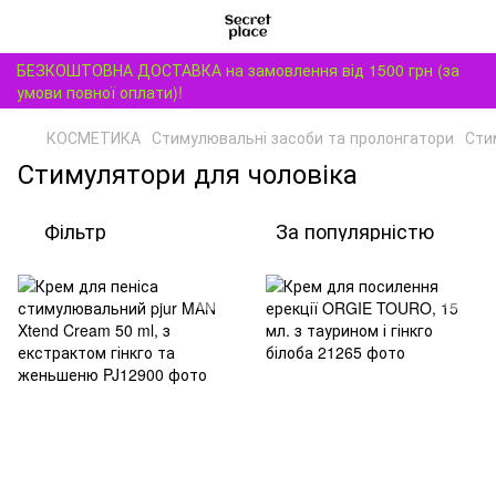
БЕЗКОШТОВНА ДОСТАВКА на замовлення від 1500 грн (за
умови повної оплати)!
КОСМЕТИКА
Стимулювальні засоби та пролонгатори
Сти
Стимулятори для чоловіка
Фільтр
За популярністю