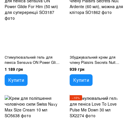
Стимулювальний гель для
Збуджувальний крем для
пеніса Sensuva ON Power Glide
члену Plaisirs Secrets Nuit
For Him (50 мл) для
Ardente (60 мл), можна для
1 189 грн
939 грн
суперерекції
клітора
Купити
Купити
−10%