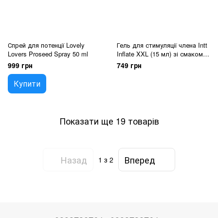
Спрей для потенції Lovely
Гель для стимуляції члена Intt
Lovers Proseed Spray 50 ml
Inflate XXL (15 мл) зі смаком
кориці, підсилює збудження
999 грн
749 грн
Купити
Показати ще 19 товарів
Назад
Вперед
1
з 2