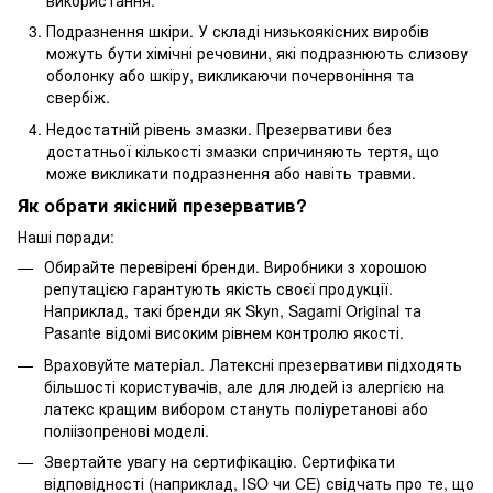
Подразнення шкіри. У складі низькоякісних виробів
можуть бути хімічні речовини, які подразнюють слизову
оболонку або шкіру, викликаючи почервоніння та
свербіж.
Недостатній рівень змазки. Презервативи без
достатньої кількості змазки спричиняють тертя, що
може викликати подразнення або навіть травми.
Як обрати якісний презерватив?
Наші поради:
Обирайте перевірені бренди. Виробники з хорошою
репутацією гарантують якість своєї продукції.
Наприклад, такі бренди як Skyn, Sagami Original та
Pasante відомі високим рівнем контролю якості.
Враховуйте матеріал. Латексні презервативи підходять
більшості користувачів, але для людей із алергією на
латекс кращим вибором стануть поліуретанові або
поліізопренові моделі.
Звертайте увагу на сертифікацію. Сертифікати
відповідності (наприклад, ISO чи CE) свідчать про те, що