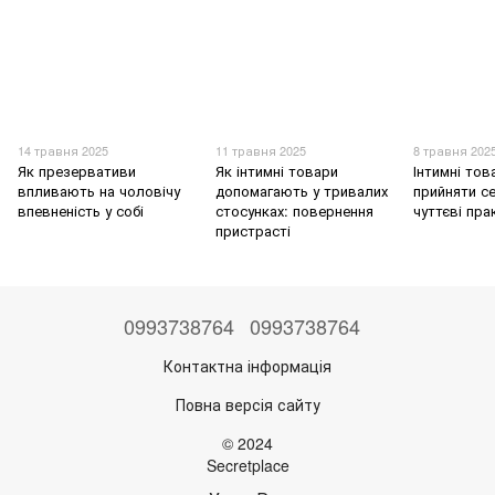
14 травня 2025
11 травня 2025
8 травня 202
Як презервативи
Як інтимні товари
Інтимні тов
впливають на чоловічу
допомагають у тривалих
прийняти с
впевненість у собі
стосунках: повернення
чуттєві пра
пристрасті
0993738764
0993738764
Контактна інформація
Повна версія сайту
© 2024
Secretplace