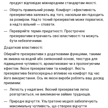
продукт відповідає міжнародним стандартам якості.
Оберіть правильний розмір. Комфорт і ефективність
презерватива залежать від того, наскільки він підходить
за розміром. Надто тісний презерватив може порватися,
а надто вільний — сповзти.
Перевіряйте термін придатності. Прострочені
презервативи втрачають свої властивості та можуть
бути небезпечними.
Додаткові властивості:
Обирайте презервативи з додатковими функціями, такими
як змазка на водній або силіконовій основі, текстура для
підвищення чутливості, ароматизовані чи з пролонгуючим
ефектом. Якісні презервативи та комфорт. Якість
презерватива безпосередньо впливає на комфорт під час
його використання. Ось як якісні вироби роблять ваш досвід
приємним:
Легкість у надяганні. Якісний презерватив легко
розгортається, не викликаючи зайвих труднощів.
Природні відчуття. Ультратонкі моделі забезпечують
максимальну чутливість, що створює відчуття