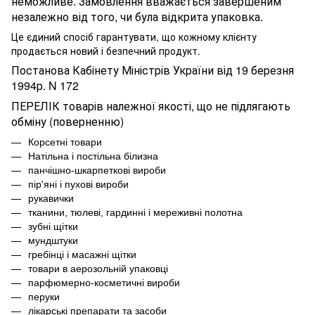
неможливе. Замовлення вважається завершеним
незалежно від того, чи була відкрита упаковка.
Це єдиний спосіб гарантувати, що кожному клієнту
продається новий і безпечний продукт.
Постанова Кабінету Міністрів України від 19 березня
1994р. N 172
ПЕРЕЛІК товарів належної якості, що не підлягають
обміну (поверненню)
Корсетні товари
Натільна і постільна білизна
панчішно-шкарпеткові вироби
пір'яні і пухові вироби
рукавички
тканини, тюлеві, гардинні і мереживні полотна
зубні щітки
мундштуки
гребінці і масажні щітки
товари в аерозольній упаковці
парфюмерно-косметичні вироби
перуки
лікарські препарати та засоби