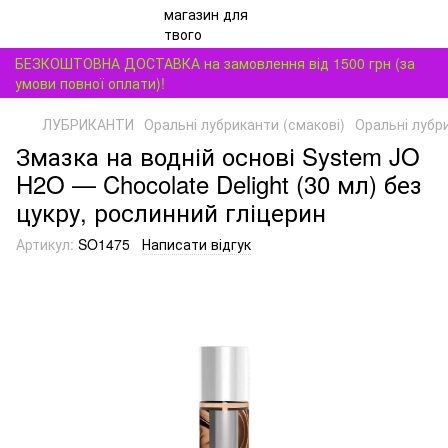
БЕЗКОШТОВНА ДОСТАВКА на замовлення від 1500 грн (за
умови повної оплати)!
ЛУБРИКАНТИ
Оральні лубриканти (смакові)
Оральні лубр
Змазка на водній основі System JO
H2O — Chocolate Delight (30 мл) без
цукру, рослинний гліцерин
Артикул:
SO1475
Написати відгук