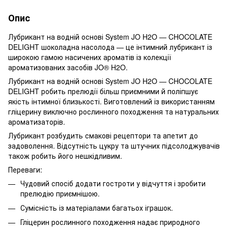
Опис
Лубрикант на водній основі System JO H2O — CHOCOLATE
DELIGHT шоколадна насолода — це інтимний лубрикант із
широкою гамою насичених ароматів із колекції
ароматизованих засобів JO® H2O.
Лубрикант на водній основі System JO H2O — CHOCOLATE
DELIGHT робить прелюдії більш приємними й поліпшує
якість інтимної близькості. Виготовлений із використанням
гліцерину виключно рослинного походження та натуральних
ароматизаторів.
Лубрикант розбудить смакові рецептори та апетит до
задоволення. Відсутність цукру та штучних підсолоджувачів
також робить його нешкідливим.
Переваги:
Чудовий спосіб додати гостроти у відчуття і зробити
прелюдію приємнішою.
Сумісність із матеріалами багатьох іграшок.
Гліцерин рослинного походження надає природного