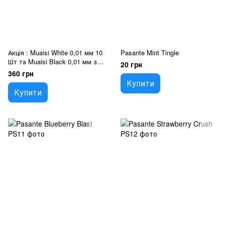
Акція : Muaisi White 0,01 мм 10
Pasante Mint Tingle
Шт та Muaisi Black 0,01 мм з
20 грн
додатковою змазкою 10 Шт
360 грн
Купити
Купити