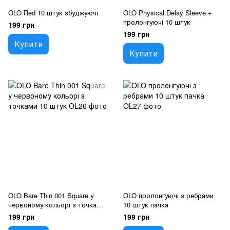
OLO Red 10 штук збуджуючі
OLO Physical Delay Sleeve +
пролонгуючі 10 штук
199 грн
199 грн
Купити
Купити
OLO Bare Thin 001 Square у
OLO пролонгуючі з ребрами
червоному кольорі з точками
10 штук пачка
10 штук
199 грн
199 грн