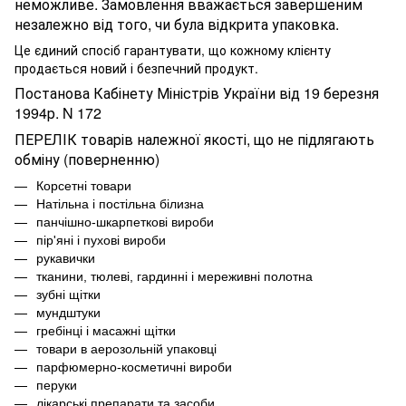
неможливе. Замовлення вважається завершеним
незалежно від того, чи була відкрита упаковка.
Це єдиний спосіб гарантувати, що кожному клієнту
продається новий і безпечний продукт.
Постанова Кабінету Міністрів України від 19 березня
1994р. N 172
ПЕРЕЛІК товарів належної якості, що не підлягають
обміну (поверненню)
Корсетні товари
Натільна і постільна білизна
панчішно-шкарпеткові вироби
пір'яні і пухові вироби
рукавички
тканини, тюлеві, гардинні і мереживні полотна
зубні щітки
мундштуки
гребінці і масажні щітки
товари в аерозольній упаковці
парфюмерно-косметичні вироби
перуки
лікарські препарати та засоби