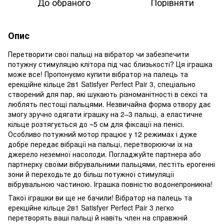
До обраного
Порівняти
Опис
Перетворити свої пальці на вібратор чи забезпечити
потужну стимуляцію клітора під час близькості? Ця іграшка
може все! Пропонуємо купити вібратор на палець та
ерекційне кільце 2в1 Satisfyer Perfect Pair 3, спеціально
створений для пар, які шукають різноманітності в сексі та
люблять пестощі пальцями. Незвичайна форма отвору дає
змогу зручно одягати іграшку на 2–3 пальці, а еластичне
кільце розтягується до ~5 см для фіксації на пенісі.
Особливо потужний мотор працює у 12 режимах і дуже
добре передає вібрації на пальці, перетворюючи їх на
джерело неземної насолоди. Погладжуйте партнера або
партнерку своїми вібрувальними пальцями, пестіть ерогенні
зони й переходьте до більш потужної стимуляції
вібрувальною частиною. Іграшка повністю водонепроникна!
Такої іграшки ви ще не бачили! Вібратор на палець та
ерекційне кільце 2в1 Satisfyer Perfect Pair 3 легко
перетворять ваші пальці й навіть член на справжній