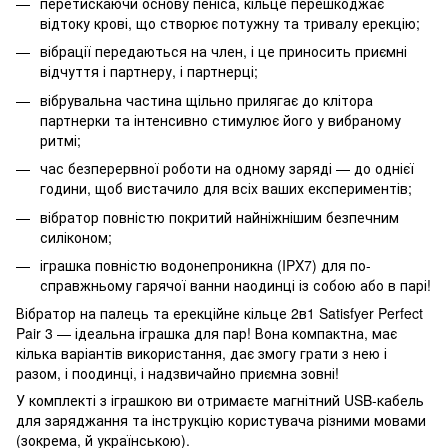
перетискаючи основу пеніса, кільце перешкоджає
відтоку крові, що створює потужну та тривалу ерекцію;
вібрації передаються на член, і це приносить приємні
відчуття і партнеру, і партнерці;
вібрувальна частина щільно прилягає до клітора
партнерки та інтенсивно стимулює його у вибраному
ритмі;
час безперервної роботи на одному заряді — до однієї
години, щоб вистачило для всіх ваших експериментів;
вібратор повністю покритий найніжнішим безпечним
силіконом;
іграшка повністю водонепроникна (IPX7) для по-
справжньому гарячої ванни наодинці із собою або в парі!
Вібратор на палець та ерекційне кільце 2в1 Satisfyer Perfect
Pair 3 — ідеальна іграшка для пар! Вона компактна, має
кілька варіантів використання, дає змогу грати з нею і
разом, і поодинці, і надзвичайно приємна зовні!
У комплекті з іграшкою ви отримаєте магнітний USB-кабель
для заряджання та інструкцію користувача різними мовами
(зокрема, й українською).