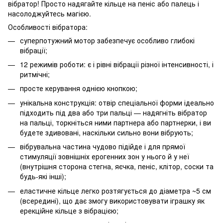
вібратор! Просто надягайте кільце на пеніс або палець і
насолоджуйтесь магією.
Особливості вібратора:
суперпотужний мотор забезпечує особливо глибокі
вібрації;
12 режимів роботи: є і рівні вібрації різної інтенсивності, і
ритмічні;
просте керування однією кнопкою;
унікальна конструкція: отвір спеціальної форми ідеально
підходить під два або три пальці — надягніть вібратор
на пальці, торкніться ними партнера або партнерки, і ви
будете здивовані, наскільки сильно вони вібрують;
вібрувальна частина чудово підійде і для прямої
стимуляції зовнішніх ерогенних зон у нього й у неї
(внутрішня сторона стегна, яєчка, пеніс, клітор, соски та
будь-які інші);
еластичне кільце легко розтягується до діаметра ~5 см
(всередині), що дає змогу використовувати іграшку як
ерекційне кільце з вібрацією;