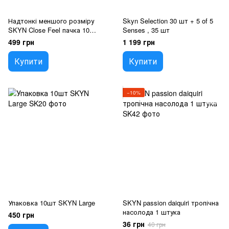
Надтонкі меншого розміру
Skyn Selection 30 шт + 5 of 5
SKYN Close Feel пачка 10
Senses , 35 шт
штук
499 грн
1 199 грн
Купити
Купити
−10%
Упаковка 10шт SKYN Large
SKYN passion daiquiri тропічна
насолода 1 штука
450 грн
36 грн
40 грн