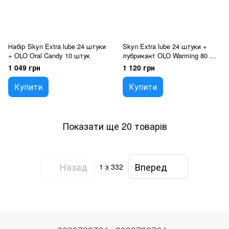
Набір Skyn Extra lube 24 штуки
Skyn Extra lube 24 штуки +
+ OLO Oral Candy 10 штук
лубрикант OLO Warming 80 ML
( зігріваючий )
1 049 грн
1 120 грн
Купити
Купити
Показати ще 20 товарів
Назад
Вперед
1
з 332