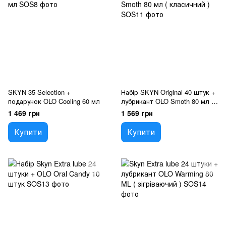
SKYN 35 Selection +
Набір SKYN Original 40 штук +
подарунок OLO Cooling 60 мл
лубрикант OLO Smoth 80 мл (
класичний )
1 469 грн
1 569 грн
Купити
Купити