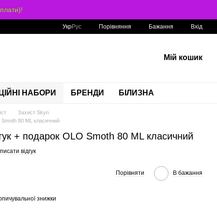
плати)!
Порівняння
Укр
Рус
Бажання
Вхід
Мій кошик
ЦІЙНІ НАБОРИ
БРЕНДИ
БІЛИЗНА
ист
Захист Skyn
O Smoth 80 ML класичний
штук + подарок OLO Smoth 80 ML класичний
писати відгук
Порівняти
В бажання
опичувальної знижки