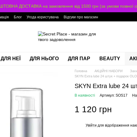
ТОВНА ДОСТАВКА на замовлення від 1500 грн (за умови повної о
мація
Блог
Угода користувача
Відгуки про магазин
ДЛЯ НЕЇ
ДЛЯ НЬОГО
ДЛЯ ПАР
BEAUTY
АК
Головна
АКЦІЙНІ НАБОРИ
Зах
SKYN Extra lube 24 штук + подарок OL
SKYN Extra lube 24 
В наявності
Артикул: SOS17
На
1 120 грн
Увійти
для відображення нак
%