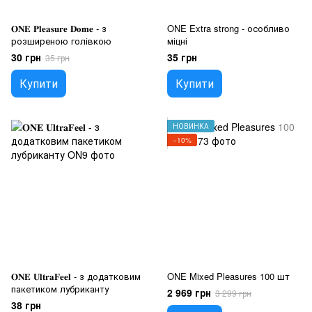
𝐎𝐍𝐄 𝐏𝐥𝐞𝐚𝐬𝐮𝐫𝐞 𝐃𝐨𝐦𝐞 - з
ONE Extra strong - особливо
розширеною голівкою
міцні
30 грн
35 грн
35 грн
Купити
Купити
НОВИНКА
−10%
𝐎𝐍𝐄 𝐔𝐥𝐭𝐫𝐚𝐅𝐞𝐞𝐥 - з додатковим
ONE Mixed Pleasures 100 шт
пакетиком лубриканту
2 969 грн
3 299 грн
38 грн