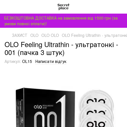
БЕЗКОШТОВНА ДОСТАВКА на замовлення від 1500 грн (за
умови повної оплати)!
ЗАХИСТ
OLO
OLO OLO
OLO Feeling Ultrathin - ультратонк
OLO Feeling Ultrathin - ультратонкі -
001 (пачка 3 штук)
Артикул:
OL15
Написати відгук