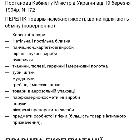
Постанова Кабінету Міністрів України від 19 березня
1994р. N 172
ПЕРЕЛІК товарів належної якості, що не підлягають
обміну (поверненню)
Корсетні товари
Натільна і постільна білизна
панчішно-шкарпеткові вироби
пір'яні і пухові вироби
рукавички
тканини, тюлеві, гардинні і мереживні полотна
зубні щітки
мундштуки
гребінці і масажні щітки
товари в аерозольній упаковці
парфюмерно-косметичні вироби
перуки
лікарські препарати та засоби
предмети особистої гігієни (більшість товарів інтимного
призначення).