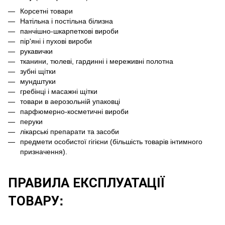
Корсетні товари
Натільна і постільна білизна
панчішно-шкарпеткові вироби
пір'яні і пухові вироби
рукавички
тканини, тюлеві, гардинні і мереживні полотна
зубні щітки
мундштуки
гребінці і масажні щітки
товари в аерозольній упаковці
парфюмерно-косметичні вироби
перуки
лікарські препарати та засоби
предмети особистої гігієни (більшість товарів інтимного
призначення).
ПРАВИЛА ЕКСПЛУАТАЦІЇ
ТОВАРУ: