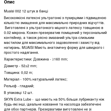
Опис
Muaisi 002 12 штук в банці
Високоякісні латексні ультратонкі з пухирцями і підвищеною
кількістю змащення для максимально природних відчуттів.
Виготовлені з ультратонкого міцного латексу товщиною в
0.02 мікрона. Кожен презерватив поміщений у персональний
контейнер, а також рясно змазаний ультра-слизьким
мастилом для максимального задоволення і захисту від
натирань. MUAISI Мають анатомічну форму для швидкого і
простого надягання.
Характеристики: Довжина - ≥160 mm;
Діаметр - 52±2 mm;
Товщина: 0,02 m;
Матеріал - 100% натуральний латекс;
Рельєф - гладкий;
В упаковці 12 шт.
SKYN Extra Lube - що мають на 50% більше лубриканту ніж
будь-які інші, ідеальне ковзання та насолода забезпечені
для обох партнерів. Презервативи виготовлені не зі