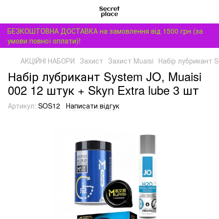
БЕЗКОШТОВНА ДОСТАВКА на замовлення від 1500 грн (за
умови повної оплати)!
АКЦІЙНІ НАБОРИ
Захист
Захист Muaisi
Набір лубрикант Sy
Набір лубрикант System JO, Muaisi
002 12 штук + Skyn Extra lube 3 шт
Артикул:
SOS12
Написати відгук