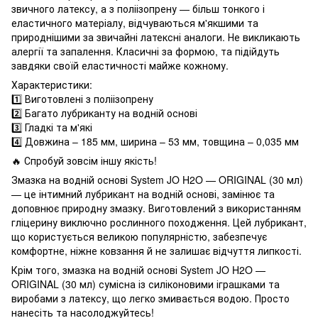
звичного латексу, а з поліізопрену — більш тонкого і
еластичного матеріалу, відчуваються м'якшими та
природнішими за звичайні латексні аналоги. Не викликають
алергії та запалення. Класичні за формою, та підійдуть
завдяки своїй еластичності майже кожному.
Характеристики:
1️⃣ Виготовлені з поліізопрену
2️⃣ Багато лубриканту на водній основі
3️⃣ Гладкі та м'які
4️⃣ Довжина – 185 мм, ширина – 53 мм, товщина – 0,035 мм
🔥 Спробуй зовсім іншу якість!
Змазка на водній основі System JO H2O — ORIGINAL (30 мл)
— це інтимний лубрикант на водній основі, замінює та
доповнює природну змазку. Виготовлений з використанням
гліцерину виключно рослинного походження. Цей лубрикант,
що користується великою популярністю, забезпечує
комфортне, ніжне ковзання й не залишає відчуття липкості.
Крім того, змазка на водній основі System JO H2O —
ORIGINAL (30 мл) сумісна із силіконовими іграшками та
виробами з латексу, що легко змивається водою. Просто
нанесіть та насолоджуйтесь!