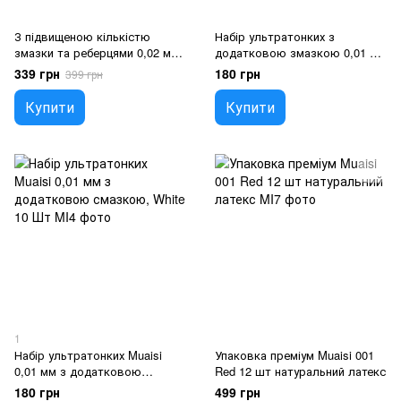
З підвищеною кількістю
Набір ультратонких з
змазки та реберцями 0,02 мм
додатковою змазкою 0,01 мм
Muaisi Red (12 шт)
Muaisi Black (10 шт)
339 грн
180 грн
399 грн
Купити
Купити
1
Набір ультратонких Muaisi
Упаковка преміум Muaisi 001
0,01 мм з додатковою
Red 12 шт натуральний латекс
смазкою, White 10 Шт
180 грн
499 грн