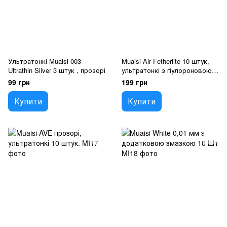
Ультратонкі Muaisi 003
Muaisi Air Fetherlite 10 штук,
Ultrathin Silver 3 штук , прозорі
ультратонкі з гіулороновою
кислотою.
99 грн
199 грн
Купити
Купити