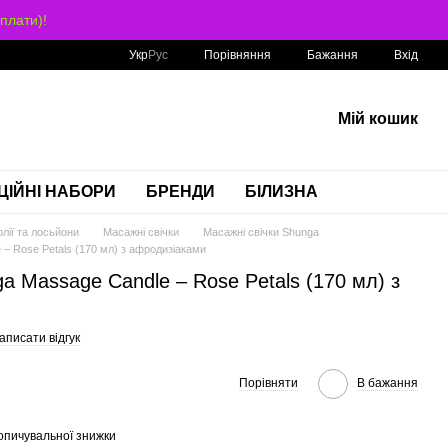
плати)!
Порівняння
Укр
Рус
Бажання
Вхід
Мій кошик
ЦІЙНІ НАБОРИ
БРЕНДИ
БІЛИЗНА
лії та лосьйони
Масажні свічки
Масажні свічки Shunga
– Rose Petals (170 мл) з афродизіаками
a Massage Candle – Rose Petals (170 мл) з
аписати відгук
Порівняти
В бажання
опичувальної знижки