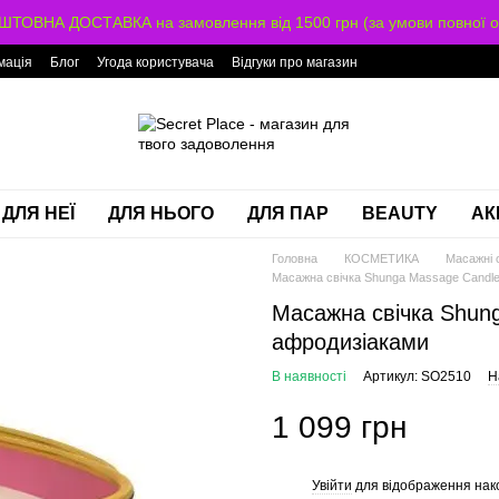
ТОВНА ДОСТАВКА на замовлення від 1500 грн (за умови повної о
мація
Блог
Угода користувача
Відгуки про магазин
ДЛЯ НЕЇ
ДЛЯ НЬОГО
ДЛЯ ПАР
BEAUTY
АК
Головна
КОСМЕТИКА
Масажні о
Масажна свічка Shunga Massage Candle 
Масажна свічка Shung
афродизіаками
В наявності
Артикул: SO2510
Н
1 099 грн
Увійти
для відображення нак
%