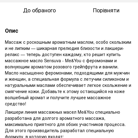
До обраного
Порівняти
Опис
Массаж с роскошным ароматным маслом, особо скользким
и не липким — шикарная прелюдия близости и лакшери-
релакс — теперь доступен каждому, кто решит купить
массажное масло Sensuva - Me&You с феромонами и
волнующим ароматом розового грейпфрута и ванили.
Масло насыщенно феромонами, подходящими для мужчин
и женщин, а специальная формула с летучим силиконом и
натуральными маслами обеспечивает легкое скольжение и
смягчение кожи. Добавьте к этому остающийся на коже
волшебный аромат и получите лучшее массажное
средство!
Лакшери линия массажных масел Me&You специально
разработана для долгого ароматного массажа,
максимально приятного для обоих участников процесса.
Для этого производитель разработал специальную
формулу, в которую входят: