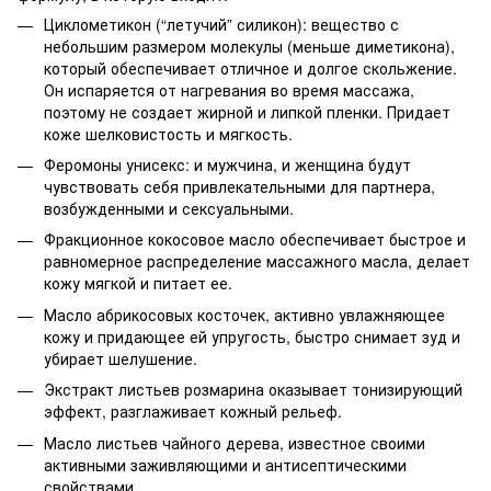
Циклометикон (“летучий” силикон): вещество с
небольшим размером молекулы (меньше диметикона),
который обеспечивает отличное и долгое скольжение.
Он испаряется от нагревания во время массажа,
поэтому не создает жирной и липкой пленки. Придает
коже шелковистость и мягкость.
Феромоны унисекс: и мужчина, и женщина будут
чувствовать себя привлекательными для партнера,
возбужденными и сексуальными.
Фракционное кокосовое масло обеспечивает быстрое и
равномерное распределение массажного масла, делает
кожу мягкой и питает ее.
Масло абрикосовых косточек, активно увлажняющее
кожу и придающее ей упругость, быстро снимает зуд и
убирает шелушение.
Экстракт листьев розмарина оказывает тонизирующий
эффект, разглаживает кожный рельеф.
Масло листьев чайного дерева, известное своими
активными заживляющими и антисептическими
свойствами.