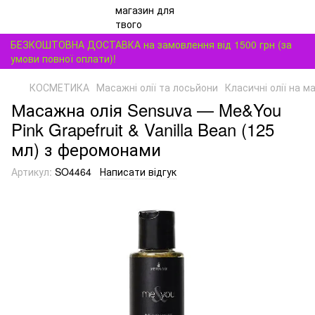
БЕЗКОШТОВНА ДОСТАВКА на замовлення від 1500 грн (за
умови повної оплати)!
КОСМЕТИКА
Масажні олії та лосьйони
Класичні олії на м
Масажна олія Sensuva — Me&You
Pink Grapefruit & Vanilla Bean (125
мл) з феромонами
Артикул:
SO4464
Написати відгук