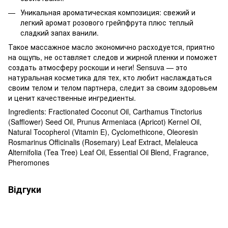
Уникальная ароматическая композиция: свежий и
легкий аромат розового грейпфрута плюс теплый
сладкий запах ванили.
Такое массажное масло экономично расходуется, приятно
на ощупь, не оставляет следов и жирной пленки и поможет
создать атмосферу роскоши и неги! Sensuva — это
натуральная косметика для тех, кто любит наслаждаться
своим телом и телом партнера, следит за своим здоровьем
и ценит качественные ингредиенты.
Ingredients: Fractionated Coconut Oil, Carthamus Tinctorius
(Safflower) Seed Oil, Prunus Armeniaca (Apricot) Kernel Oil,
Natural Tocopherol (Vitamin E), Cyclomethicone, Oleoresin
Rosmarinus Officinalis (Rosemary) Leaf Extract, Melaleuca
Alternifolia (Tea Tree) Leaf Oil, Essential Oil Blend, Fragrance,
Pheromones
Відгуки