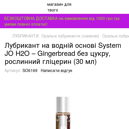
БЕЗКОШТОВНА ДОСТАВКА на замовлення від 1500 грн (за
умови повної оплати)!
ЛУБРИКАНТИ
Оральні лубриканти (смакові)
Оральні лубр
Лубрикант на водній основі System
JO H2O – Gingerbread без цукру,
рослинний гліцерин (30 мл)
Артикул:
SO6169
Написати відгук