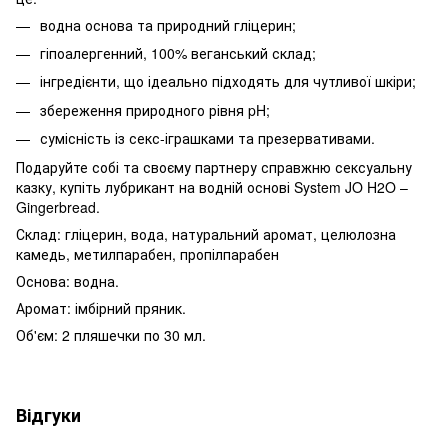
водна основа та природний гліцерин;
гіпоалергенний, 100% веганський склад;
інгредієнти, що ідеально підходять для чутливої ​​шкіри;
збереження природного рівня pH;
сумісність із секс-іграшками та презервативами.
Подаруйте собі та своєму партнеру справжню сексуальну
казку, купіть лубрикант на водній основі System JO H2O –
Gingerbread.
Склад: гліцерин, вода, натуральний аромат, целюлозна
камедь, метилпарабен, пропілпарабен
Основа: водна.
Аромат: імбірний пряник.
Об'єм: 2 пляшечки по 30 мл.
Відгуки