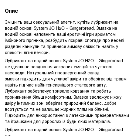
Опис
Зміцніть ваш сексуальний апетит, купіть лубрикант на
водній основі System JO H2O – Gingerbread. Змазка на
водній основі наповнить ваші еротичні ігри ароматом
імбирного пряника, розбудить яскраві спогади про веселі
різдвяні канікули та привнесе зимову свіжість навіть у
спекотні літні вечори.
Лубрикант на водній основі System JO H2O – Gingerbread —
це ідеальне поєднання яскравих емоцій та чуттєвої
насолоди. Натуральний гіпоалергенний склад
змазки підходить для чутливої ​​шкіри та оберігає від травм
навіть під час найінтенсивнішого статевого акту.
Лубрикант забезпечує тривале ковзання та робить
проникнення більш комфортним. Змазка зволожує ніжну
шкіру інтимних зон, зберігає природний баланс, добре
всотується та не залишає жирних плям на білизні.
Підходить для використання з латексними презервативами
та іграшками для дорослих із будь-яких матеріалів.
Лубрикант на водній основі System JO H2O – Gingerbread —
це: