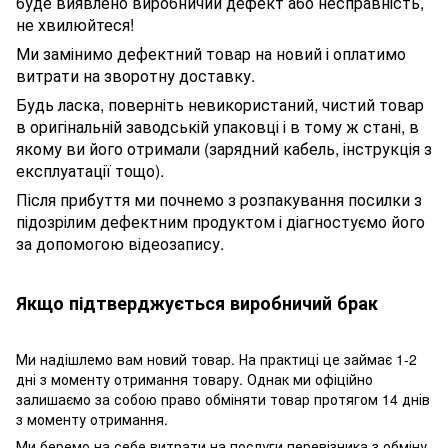
буде виявлено виробничий дефект або несправність,
не хвилюйтеся!
Ми замінимо дефектний товар на новий і оплатимо
витрати на зворотну доставку.
Будь ласка, поверніть невикористаний, чистий товар
в оригінальній заводській упаковці і в тому ж стані, в
якому ви його отримали (зарядний кабель, інструкція з
експлуатації тощо).
Після прибуття ми почнемо з розпакування посилки з
підозрілим дефектним продуктом і діагностуємо його
за допомогою відеозапису.
Якщо підтверджується виробничий брак
Ми надішлемо вам новий товар. На практиці це займає 1-2
дні з моменту отримання товару. Однак ми офіційно
залишаємо за собою право обміняти товар протягом 14 днів
з моменту отримання.
Ми беремо на себе витрати на послуги перевізника з обміну