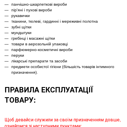
панчішно-шкарпеткові вироби
пір'яні і пухові вироби
рукавички
тканини, тюлеві, гардинні і мереживні полотна
зубні щітки
мундштуки
гребінці і масажні щітки
товари в аерозольній упаковці
парфюмерно-косметичні вироби
перуки
лікарські препарати та засоби
предмети особистої гігієни (більшість товарів інтимного
призначення).
ПРАВИЛА ЕКСПЛУАТАЦІЇ
ТОВАРУ:
Щоб девайси служили за своїм призначенням довше,
ознайомся зі наступними пунктами: