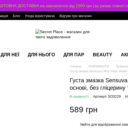
ТОВНА ДОСТАВКА на замовлення від 1500 грн (за умови повної о
мація
Блог
Угода користувача
Відгуки про магазин
ДЛЯ НЕЇ
ДЛЯ НЬОГО
ДЛЯ ПАР
BEAUTY
АК
Головна
ЛУБРИКАНТИ
Лубрикан
Густа змазка Sensuva Ultra-Thick Water-
Густа змазка Sensuva 
основі, без гліцерину
В наявності
Артикул: SO3229
Н
589 грн
Увійти
для відображення нак
%