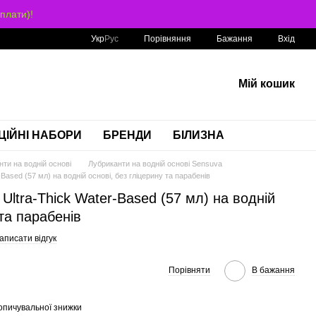
плати)!
Порівняння
Укр
Рус
Бажання
Вхід
Мій кошик
ЦІЙНІ НАБОРИ
БРЕНДИ
БІЛИЗНА
ти на водній основі
Лубриканти на водній основі Sensuva
Based (57 мл) на водній основі, без гліцерину та парабенів
Ultra-Thick Water-Based (57 мл) на водній
 та парабенів
аписати відгук
Порівняти
В бажання
опичувальної знижки