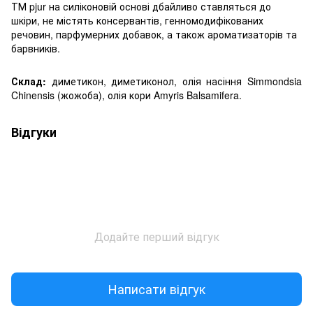
ТМ pjur на силіконовій основі дбайливо ставляться до
шкіри, не містять консервантів, генномодифікованих
речовин, парфумерних добавок, а також ароматизаторів та
барвників.
Склад:
диметикон, диметиконол, олія насіння Simmondsia
Chinensis (жожоба), олія кори Amyris Balsamifera.
Відгуки
Додайте перший відгук
Написати відгук