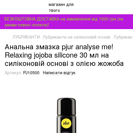
БЕЗКОШТОВНА ДОСТАВКА на замовлення від 1500 грн (за
умови повної оплати)!
ЛУБРИКАНТИ
Лубриканти на силіконовій основі
Лубрикант
Анальна змазка pjur analyse me!
Relaxing jojoba silicone 30 мл на
силіконовій основі з олією жожоба
Артикул:
PJ10500
Написати відгук