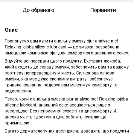
До обраного
Порівняти
Опис
Пропонуємо вам купити анальну змазку pjur analyse me!
Relaxing jojoba silicone lubricant — це змазка, розроблена
німецькою компанією pjur для комфортного анального сексу.
Відчуйте всі переваги цього продукту. Екстракт жожоба,
який входить до складу змазки, забезпечить вам та вашому
партнеру неперевершену м’якість. Силіконова основа
змазки, яка має дуже економну витрату і забезпечує
тривале ковзання, подарує вам максимум комфорту та
задоволення.
Тепер, коли є анальна змазка pjur analyse me! Relaxing jojoba
silicone lubricant, анальний секс асоціюється лише з
насолодою! Без неприємної сухості та дискомфорту. А
висока якість і доступна ціна роблять купівлю ще
приємнішою!
Багато дерматологічних досліджень доводять, що продукти