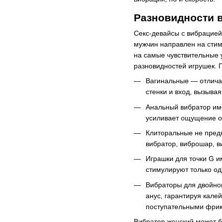
Разновидности 
Секс-девайсы с вибрацией
мужчин направлен на сти
на самые чувствительные 
разновидностей игрушек. 
Вагинальные — отличаю
стенки и вход, вызыва
Анальный вибратор им
усиливает ощущение от
Клиторальные не пред
вибратор, виброшар, в
Играшки для точки G и
стимулируют только од
Вибраторы для двойног
анус, гарантируя кал
поступательными фри
Вибратор женский может б