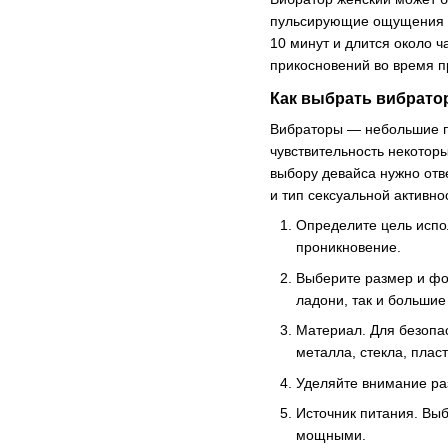
пульсирующие ощущения та
10 минут и длится около ч
прикосновений во время 
Как выбрать вибрато
Вибраторы — небольшие по
чувствительность некоторы
выбору девайса нужно отв
и тип сексуальной активно
Определите цель испо
проникновение.
Выберите размер и фо
ладони, так и больши
Материал. Для безопа
металла, стекла, плас
Уделяйте внимание ра
Источник питания. Вы
мощными.