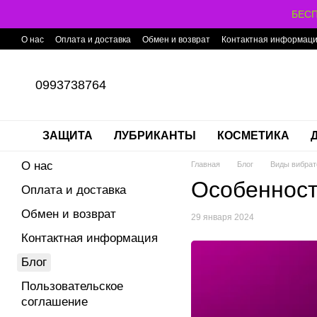
Перейти к основному контенту
БЕСП
О нас
Оплата и доставка
Обмен и возврат
Контактная информац
0993738764
ЗАЩИТА
ЛУБРИКАНТЫ
КОСМЕТИКА
О нас
Главная
Блог
Виды вибрат
Особенност
Оплата и доставка
Обмен и возврат
29 января 2024
Контактная информация
Блог
Пользовательское
соглашение