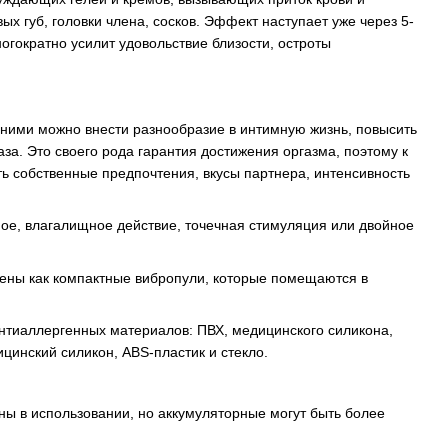
х губ, головки члена, сосков. Эффект наступает уже через 5-
ногократно усилит удовольствие близости, остроты
 ними можно внести разнообразие в интимную жизнь, повысить
за. Это своего рода гарантия достижения оргазма, поэтому к
ть собственные предпочтения, вкусы партнера, интенсивность
ное, влагалищное действие, точечная стимуляция или двойное
ены как компактные вибропули, которые помещаются в
нтиаллергенных материалов: ПВХ, медицинского силикона,
цинский силикон, ABS-пластик и стекло.
ы в использовании, но аккумуляторные могут быть более