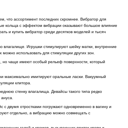
ем, что ассортимент последних скромнее. Вибратор для
ные кольца с эффектом вибрации оказывают большое влияние
ать и купить вибратор среди десятков моделей и тысяч
о влагалище. Игрушки стимулируют шейку матки, внутренние
х можно использовать для стимуляции других зон.
х, но чаще имеют особый рельеф поверхности, который
Они максимально имитируют оральные ласки. Вакуумный
муляции клитора.
реднюю стенку влагалища. Девайсы такого типа редко
 ануса.
с с двумя отростками погружают одновременно в вагину и
руют отдельно, а вибрацию можно совмещать с
буждающих гелей и кремов, вызывающих приток крови и