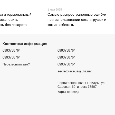
1 мая 2025
ки и гормональный
Самые распространенные ошибки
сстановить
при использовании секс-игрушек и
ть без лекарств
как их избежать
Контактная информация
0993738764
0993738764
0993738764
0993738764
0993738764
Перезвонить вам?
secretplaceua@ukr.net
Черниговская обл, г. Прилуки, ул.
Садовая, 69, индекс 17507
Карта проезда