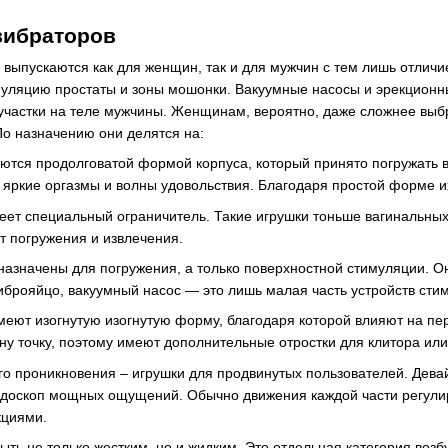
вибраторов
 выпускаются как для женщин, так и для мужчин с тем лишь отличи
муляцию простаты и зоны мошонки. Вакуумные насосы и эрекцион
участки на теле мужчины. Женщинам, вероятно, даже сложнее выбр
По назначению они делятся на:
тся продолговатой формой корпуса, который принято погружать в
я яркие оргазмы и волны удовольствия. Благодаря простой форме и
еет специальный ограничитель. Такие игрушки тоньше вагинальны
 погружения и извлечения.
назначены для погружения, а только поверхностной стимуляции. 
иброяйцо, вакуумный насос — это лишь малая часть устройств сти
меют изогнутую изогнутую форму, благодаря которой влияют на пе
ну точку, поэтому имеют дополнительные отростки для клитора или
о проникновения – игрушки для продвинутых пользователей. Девай
ейдоскоп мощных ощущений. Обычно движения каждой части регули
кциями.
ыть не только жестким, но и жидким. Это отдельная категория воз