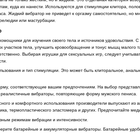
м, куда их нанести. Используются для стимуляции клитора, половы
аса. Жидкий вибратор не приведет к оргазму самостоятельно, но м
прелюдии или мастурбации.
р
мощники для изучения своего тела и источников удовольствия. С
х участков тела, улучшить кровообращение и тонус мышц малого та
етственно. Выбирая игрушки для сексуальных игр, следует учитыва
сти.
льзования и тип стимуляции. Это может быть клиторальное, аналь
рму, соответствующие вашим предпочтениям. На выбор представл
е реалистичные вибраторы, повторяющие форму мужского пениса.
сного и комфортного использования производители выпускают из а
тика, термопластического эластомера и других. Предпочитайте меди
зным режимам вибрации и интенсивности.
берите батарейные и аккумуляторные вибраторы. Батарейные удобн