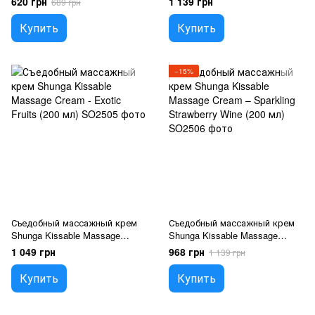
620 грн
1 139 грн
689 грн
мл)
Купить
Купить
−15%
Съедобный массажный крем
Съедобный массажный крем
Shunga Kissable Massage
Shunga Kissable Massage
Cream - Exotic Fruits (200 мл)
Cream – Sparkling Strawberry
1 049 грн
968 грн
1 139 грн
Wine (200 мл)
Купить
Купить