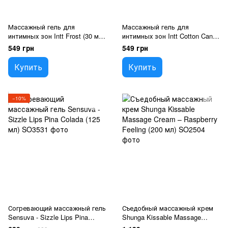
Массажный гель для
Массажный гель для
интимных зон Intt Frost (30 мл)
интимных зон Intt Cotton Candy
охлаждающе-согревающий
(30 мл)
549 грн
549 грн
Купить
Купить
−10%
Согревающий массажный гель
Съедобный массажный крем
Sensuva - Sizzle Lips Pina
Shunga Kissable Massage
Colada (125 мл)
Cream – Raspberry Feeling (200