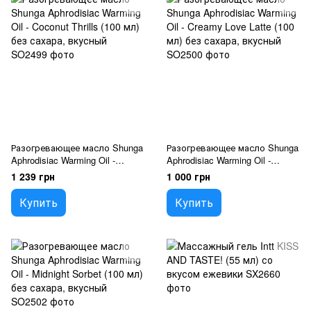
Разогревающее масло Shunga
Разогревающее масло Shunga
Aphrodisiac Warming Oil -
Aphrodisiac Warming Oil -
Coconut Thrills (100 мл) без
Creamy Love Latte (100 мл) без
1 239 грн
1 000 грн
сахара, вкусный
сахара, вкусный
Купить
Купить