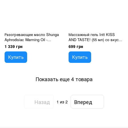
Разогревающее масло Shunga
Массажный гель Intt KISS
Aphrodisiac Warming Oil -
AND TASTE! (55 мл) со вкусом
Midnight Sorbet (100 мл) без
ежевики
1 339 грн
699 грн
сахара, вкусный
Купить
Купить
Показать еще 4 товара
Назад
Вперед
1
из 2