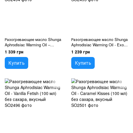
Разогревающее масло Shunga
Разогревающее масло Shunga
Aphrodisiac Warming Oil –
Aphrodisiac Warming Oil - Exotic
Raspberry Feeling (100 мл) без
Fruits (100 мл) без сахара,
1 339 грн
1 239 грн
сахара, вкусное
вкусный
Купить
Купить