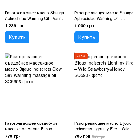
Разогревающее масло Shunga
Разогревающее масло Shunga
Aphrodisiac Warming Oil - Vanilla
Aphrodisiac Warming Oil -
Fetish (100 мл) без сахара,
Caramel Kisses (100 мл) без
1 239 грн
1 000 грн
вкусный
сахара, вкусный
Купить
Купить
−15%
Разогревающее съедобное
Разогревающее масло Bijoux
массажное масло Bijoux
Indiscrets Light my Fire – Wild
Indiscrets Slow Sex Warming
Strawberry&Honey
779 грн
705 грн
829 грн