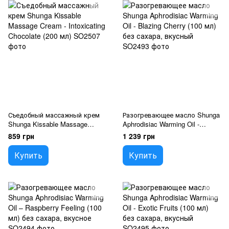
Съедобный массажный крем
Разогревающее масло Shunga
Shunga Kissable Massage
Aphrodisiac Warming Oil -
Cream - Intoxicating Chocolate
Blazing Cherry (100 мл) без
859 грн
1 239 грн
(200 мл)
сахара, вкусный
Купить
Купить