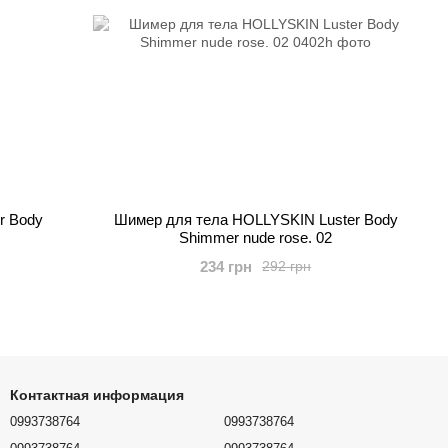
r Body
Шимер для тела HOLLYSKIN Luster Body
Shimmer nude rose. 02
234 грн
292 грн
Контактная информация
0993738764
0993738764