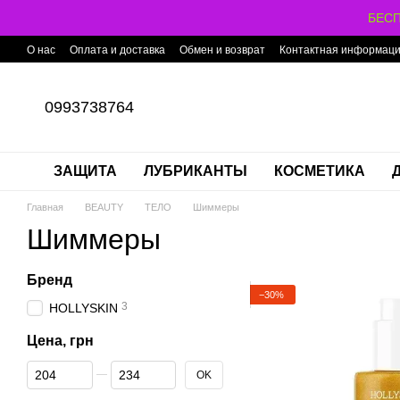
Перейти к основному контенту
БЕСП
О нас
Оплата и доставка
Обмен и возврат
Контактная информац
0993738764
ЗАЩИТА
ЛУБРИКАНТЫ
КОСМЕТИКА
Главная
BEAUTY
ТЕЛО
Шиммеры
Шиммеры
Бренд
−30%
3
HOLLYSKIN
Цена, грн
От Цена, грн
До Цена, грн
OK