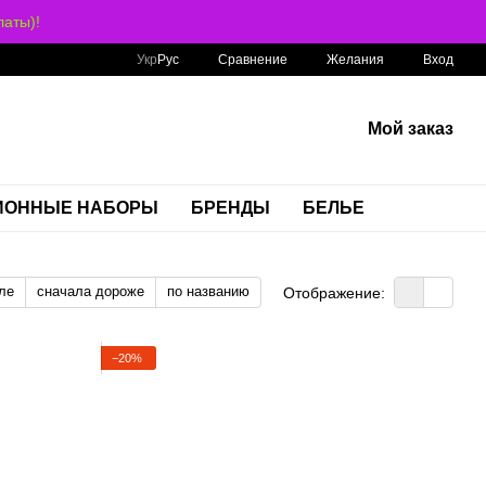
аты)!
Сравнение
Укр
Рус
Желания
Вход
Мой заказ
ИОННЫЕ НАБОРЫ
БРЕНДЫ
БЕЛЬЕ
ле
сначала дороже
по названию
Отображение:
−20%