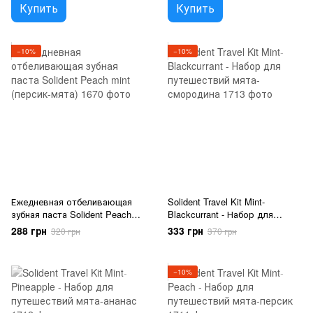
Купить
Купить
−10%
−10%
Ежедневная отбеливающая
Solident Travel Kit Mint-
зубная паста Solident Peach
Blackcurrant - Набор для
mint (персик-мята)
путешествий мята-смородина
288 грн
333 грн
320 грн
370 грн
−10%