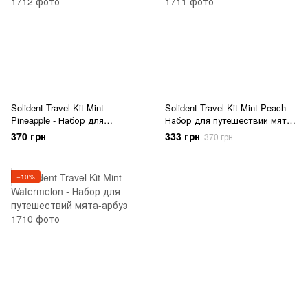
Solident Travel Kit Mint-
Solident Travel Kit Mint-Peach -
Pineapple - Набор для
Набор для путешествий мята-
путешествий мята-ананас
персик
370 грн
333 грн
370 грн
−10%