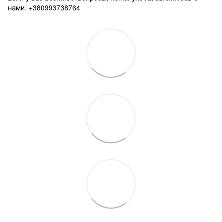
нами. +380993738764