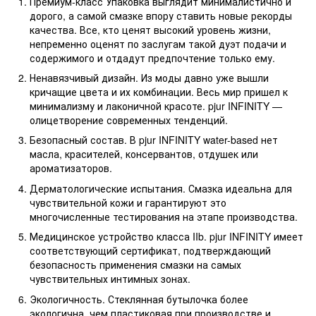
Премиум-класс Упаковка выглядит минималистично и
дорого, а самой смазке впору ставить новые рекорды
качества. Все, кто ценят высокий уровень жизни,
непременно оценят по заслугам такой дуэт подачи и
содержимого и отдадут предпочтение только ему.
Ненавязчивый дизайн. Из моды давно уже вышли
кричащие цвета и их комбинации. Весь мир пришел к
минимализму и лаконичной красоте. pjur INFINITY —
олицетворение современных тенденций.
Безопасный состав. В pjur INFINITY water-based нет
масла, красителей, консервантов, отдушек или
ароматизаторов.
Дерматологические испытания. Смазка идеальна для
чувствительной кожи и гарантируют это
многочисленные тестирования на этапе производства.
Медицинское устройство класса IIb. pjur INFINITY имеет
соответствующий сертификат, подтверждающий
безопасность применения смазки на самых
чувствительных интимных зонах.
Экологичность. Стеклянная бутылочка более
экологична, чем пластиковая при производстве и