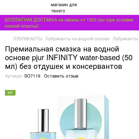
БЕСПЛАТНАЯ ДОСТАВКА на заказы от 1500 грн (при условии
полной оплаты)!
ЛУБРИКАНТЫ
Лубриканты на водной основе
Лубриканты 
Премиальная смазка на водной
основе pjur INFINITY water-based (50
мл) без отдушек и консервантов
Артикул:
SO7119
Оставить отзыв
ХИТ