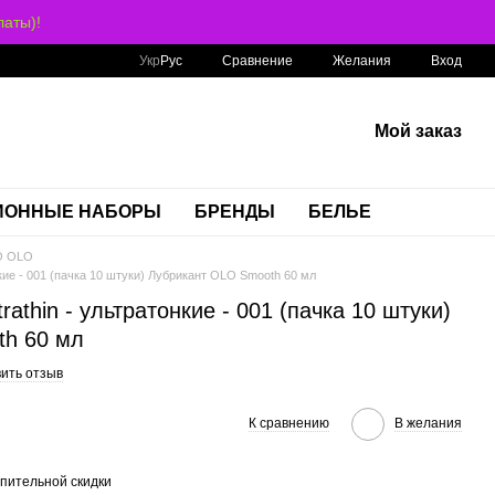
аты)!
Сравнение
Укр
Рус
Желания
Вход
Мой заказ
ИОННЫЕ НАБОРЫ
БРЕНДЫ
БЕЛЬЕ
O OLO
нкие - 001 (пачка 10 штуки) Лубрикант OLO Smooth 60 мл
rathin - ультратонкие - 001 (пачка 10 штуки)
th 60 мл
ить отзыв
К сравнению
В желания
пительной скидки