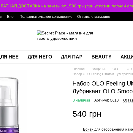
ЛАТНАЯ ДОСТАВКА на заказы от 1500 грн (при условии полной опл
ия
Блог
Пользовательское соглашение
Отзывы о магазине
ДЛЯ НЕЕ
ДЛЯ НЕГО
ДЛЯ ПАР
BEAUTY
АКЦ
Главная
ЗАЩИТА
OLO
OL
Набор OLO Feeling Ultrathin - ультрато
Набор OLO Feeling Ult
Лубрикант OLO Smoo
В наличии
Артикул: OL10
Остав
540 грн
Войти
для отображения нако
%