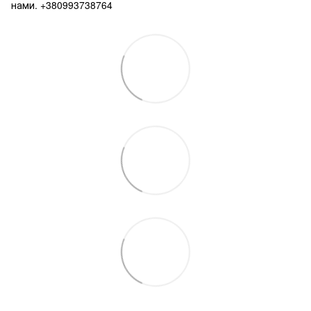
нами. +380993738764