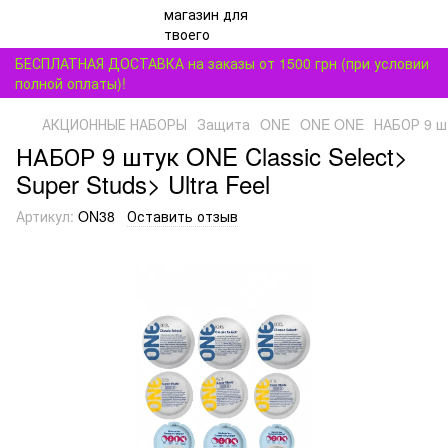
БЕСПЛАТНАЯ ДОСТАВКА на заказы от 1500 грн (при условии
полной оплаты)!
АКЦИОННЫЕ НАБОРЫ
Защита
ONE
ONE ONE
НАБОР 9 шт
НАБОР 9 штук ONE Classic Select>
Super Studs> Ultra Feel
Артикул:
ON38
Оставить отзыв