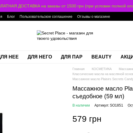
ЛАТНАЯ ДОСТАВКА на заказы от 1500 грн (при условии полной опл
ия
Блог
Пользовательское соглашение
Отзывы о магазине
ДЛЯ НЕЕ
ДЛЯ НЕГО
ДЛЯ ПАР
BEAUTY
АКЦ
Главная
КОСМЕТИКА
Массажн
Классические масла на масляной основе
Массажное масло Plaisirs Secrets Cand
Массажное масло Plai
съедобное (59 мл)
В наличии
Артикул: SO1851
Ос
579 грн