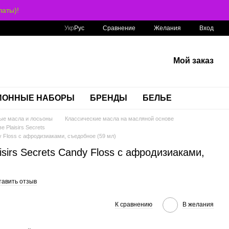
аты)!
Сравнение
Укр
Рус
Желания
Вход
Мой заказ
ИОННЫЕ НАБОРЫ
БРЕНДЫ
БЕЛЬЕ
ые масла и лосьоны
Классические масла на масляной основе
 Plaisirs Secrets
y Floss с афродизиаками, съедобное (59 мл)
sirs Secrets Candy Floss с афродизиаками,
тавить отзыв
К сравнению
В желания