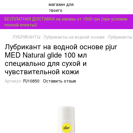
БЕСПЛАТНАЯ ДОСТАВКА на заказы от 1500 грн (при условии
полной оплаты)!
ЛУБРИКАНТЫ
Лубриканты на водной основе
Лубриканты 
Лубрикант на водной основе pjur
MED Natural glide 100 мл
специально для сухой и
чувствительной кожи
Артикул:
PJ10850
Оставить отзыв