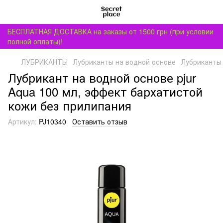
БЕСПЛАТНАЯ ДОСТАВКА на заказы от 1500 грн (при условии
полной оплаты)!
ЛУБРИКАНТЫ
Лубриканты на водной основе
Лубриканты 
Лубрикант на водной основе pjur
Aqua 100 мл, эффект бархатистой
кожи без прилипания
Артикул:
PJ10340
Оставить отзыв